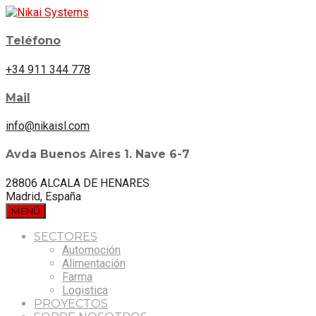
Teléfono
+34 911 344 778
Mail
info@nikaisl.com
Avda Buenos Aires 1. Nave 6-7
28806 ALCALA DE HENARES
Madrid, España
MENÚ
SECTORES
Automoción
Alimentación
Farma
Logistica
PROYECTOS