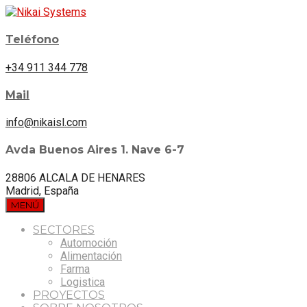
Teléfono
+34 911 344 778
Mail
info@nikaisl.com
Avda Buenos Aires 1. Nave 6-7
28806 ALCALA DE HENARES
Madrid, España
MENÚ
SECTORES
Automoción
Alimentación
Farma
Logistica
PROYECTOS