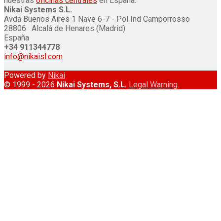
nuestras
oficinas centrales
en España.
Nikai Systems S.L.
Avda Buenos Aires 1 Nave 6-7 - Pol Ind Camporrosso
28806 · Alcalá de Henares (Madrid)
España
+34 911344778
info@nikaisl.com
Powered by
Nikai
© 1999 - 2026
Nikai Systems, S.L.
Legal Warning
.