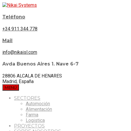
Teléfono
+34 911 344 778
Mail
info@nikaisl.com
Avda Buenos Aires 1. Nave 6-7
28806 ALCALA DE HENARES
Madrid, España
MENÚ
SECTORES
Automoción
Alimentación
Farma
Logistica
PROYECTOS