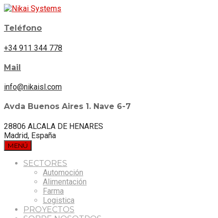
Teléfono
+34 911 344 778
Mail
info@nikaisl.com
Avda Buenos Aires 1. Nave 6-7
28806 ALCALA DE HENARES
Madrid, España
MENÚ
SECTORES
Automoción
Alimentación
Farma
Logistica
PROYECTOS