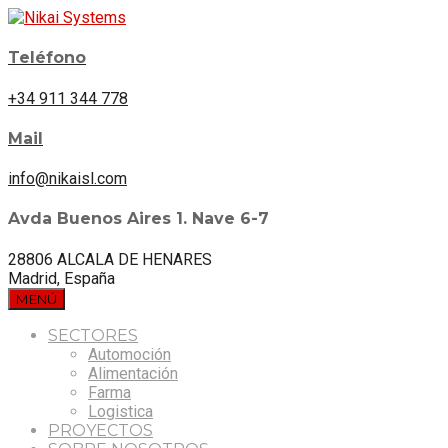
Teléfono
+34 911 344 778
Mail
info@nikaisl.com
Avda Buenos Aires 1. Nave 6-7
28806 ALCALA DE HENARES
Madrid, España
MENÚ
SECTORES
Automoción
Alimentación
Farma
Logistica
PROYECTOS