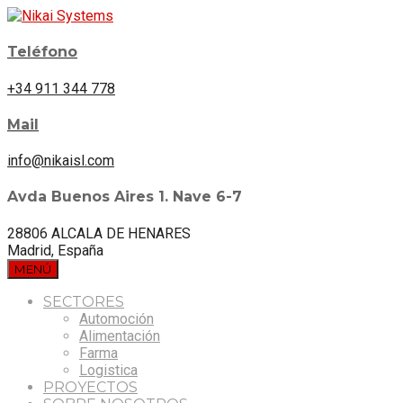
Teléfono
+34 911 344 778
Mail
info@nikaisl.com
Avda Buenos Aires 1. Nave 6-7
28806 ALCALA DE HENARES
Madrid, España
MENÚ
SECTORES
Automoción
Alimentación
Farma
Logistica
PROYECTOS